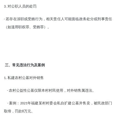
对公职人员的处罚
3.
若存在渎职或受贿行为，相关责任人可能面临政务处分或刑事责任
-
（如滥用职权罪、受贿罪）。
三、常见违法行为及案例
私建农村公墓对外销售
1.
农村公益性公墓仅限本村村民使用，对外销售属违法。
-
案例：
年福建某村村委会私自扩建公墓并售卖，被民政部门
-
2021
取缔，罚款
万元。
8