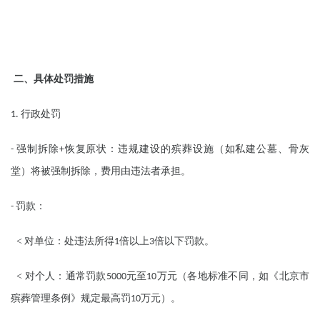
二、具体处罚措施
行政处罚
1.
强制拆除
恢复原状：违规建设的殡葬设施（如私建公墓、骨灰
-
+
堂）将被强制拆除，费用由违法者承担。
罚款：
-
<
对单位：处违法所得
倍以上
倍以下罚款。
1
3
<
对个人：通常罚款
元至
万元（各地标准不同，如《北京市
5000
10
殡葬管理条例》规定最高罚
万元）。
10