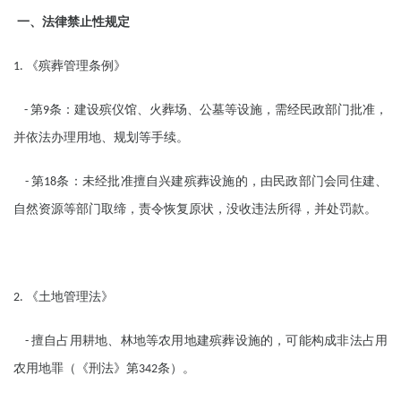
一、法律禁止性规定
《殡葬管理条例》
1.
第
条：建设殡仪馆、火葬场、公墓等设施，需经民政部门批准，
-
9
并依法办理用地、规划等手续。
第
条：未经批准擅自兴建殡葬设施的，由民政部门会同住建、
-
18
自然资源等部门取缔，责令恢复原状，没收违法所得，并处罚款。
《土地管理法》
2.
擅自占用耕地、林地等农用地建殡葬设施的，可能构成非法占用
-
农用地罪（《刑法》第
条）。
342