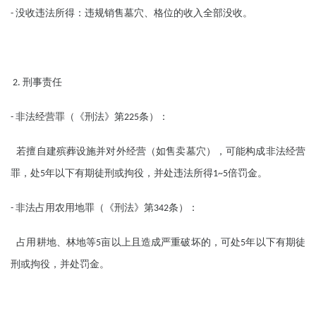
没收违法所得：违规销售墓穴、格位的收入全部没收。
-
刑事责任
2.
非法经营罪（《刑法》第
条）：
-
225
若擅自建殡葬设施并对外经营（如售卖墓穴），可能构成非法经营
罪，处
年以下有期徒刑或拘役，并处违法所得
倍罚金。
5
1~5
非法占用农用地罪（《刑法》第
条）：
-
342
占用耕地、林地等
亩以上且造成严重破坏的，可处
年以下有期徒
5
5
刑或拘役，并处罚金。