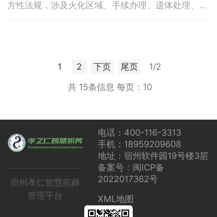
方性法规，涉及火化区域、手续办理、遗体处理、骨
灰管理等方面。以下是具体规定和注意事项： 一、
火化区域规定（强制火化区 vs. 土葬区）1. 强制火化
区 - 全国大部分城市、县城及部分农村地区被划为火
葬区，居民死亡后必须火化（少数民族习俗或特殊批
准除外）。 - 例如：北京、上海、江苏
1
2
下页
尾页
1/2
共 15条信息
每页：10
电话：400-116-3313
手机：18959209608
地址：宿州软件园19号楼3层
备案号：闽ICP备
2022017362号
宿州孝仁智慧殡葬
管理平台
XML地图