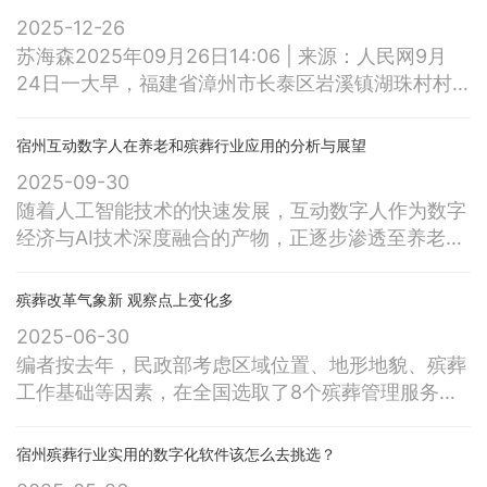
2025-12-26
苏海森2025年09月26日14:06 | 来源：人民网9月
24日一大早，福建省漳州市长泰区岩溪镇湖珠村村
民洪木山便出门来到一处生态园林巡逻。受台风影
响，当天凌晨，一场风雨席卷漳州。“主要清扫树枝
宿州互动数字人在养老和殡葬行业应用的分析与展望
落叶，察看排水沟是否通畅。”作为这处生态园林的
2025-09-30
管理者，洪木山几乎每天都会往这里跑。长泰区岩溪
随着人工智能技术的快速发展，互动数字人作为数字
镇湖珠村村生命公园。人民网记者 李昌乾摄这处生
经济与AI技术深度融合的产物，正逐步渗透至养老、
态园林远看似公园，近看却
殡葬等传统行业。中殡网作为中国殡葬协会唯一授权
平台，通过创新数字人技术，为行业提供了情感慰
殡葬改革气象新 观察点上变化多
藉、服务升级的新路径。本文从技术实现、应用场
2025-06-30
景、伦理挑战及未来趋势等维度，系统分析中殡网互
编者按去年，民政部考虑区域位置、地形地貌、殡葬
动数字人的实践与影响。中殡网通过激光扫描、手工
工作基础等因素，在全国选取了8个殡葬管理服务工
建模或智能手机采集，构建3D数字人模型，
作观察点，其中省级观察点2个（含直辖市）、地市
级观察点4个（含省会城市）、县级观察点2个。在
宿州殡葬行业实用的数字化软件该怎么去挑选？
民政部统一部署下，各观察点围绕制度建设、行风建