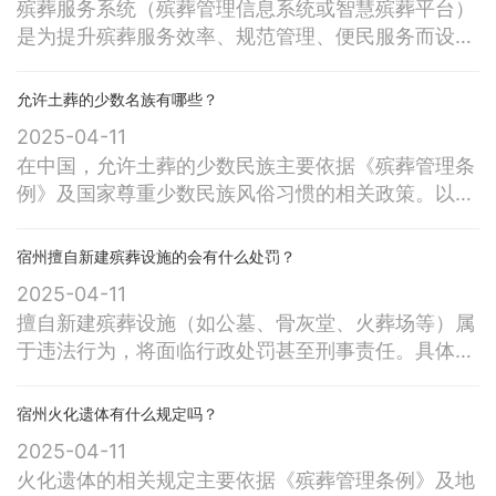
殡葬服务系统（殡葬管理信息系统或智慧殡葬平台）
的节奏里，完成了一场与亲人的告别，咸咸的海风里
是为提升殡葬服务效率、规范管理、便民服务而设计
浮动着跨越生死的惦念…… 当日，
的综合性信息化平台，通常涵盖业务办理、流程管
理、数据统计、公共服务等功能模块。以下是系统的
允许土葬的少数名族有哪些？
核心功能分类及说明： 一、基础业务管理功能1. 逝者
2025-04-11
信息管理 - 录入逝者基本信息（姓名、身份证、死亡
在中国，允许土葬的少数民族主要依据《殡葬管理条
原因等），关联死亡证明、火化证明等电子档案。
例》及国家尊重少数民族风俗习惯的相关政策。以下
是可以合法土葬的少数民族及其特殊规定： 一、明
确允许土葬的少数民族1. 回族 - 习俗：依伊斯兰教规
‌宿州擅自新建殡葬设施的会有什么处罚？
实行速葬、土葬（不用棺木，遗体白布包裹直接入
2025-04-11
土）。 - 规定：需在政府指定的回民公墓安葬，禁止
擅自新建殡葬设施（如公墓、骨灰堂、火葬场等）属
在非穆斯林墓地或耕地埋葬。 - 地
于违法行为，将面临行政处罚甚至刑事责任。具体处
罚依据《殡葬管理条例》《土地管理法》《刑法》等
相关法规，以下是详细规定： 一、法律禁止性规定1.
宿州火化遗体有什么规定‌吗？
《殡葬管理条例》 - 第9条：建设殡仪馆、火葬场、
2025-04-11
公墓等设施，需经民政部门批准，并依法办理用地、
火化遗体的相关规定主要依据《殡葬管理条例》及地
规划等手续。 - 第18条：未经批准擅自