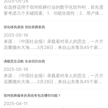
2025-05-26
设、配套设施、减项降费优服务等展开实践探索。今
在选择适用于宿州殡葬行业的数字化软件时，首先需
天本报推出的这一组文章，展现的是8个观察点在便
要考虑几个关键因素。1、功能全面性；2、用户体
民利民惠民方面推出的系列举措，也是全国
验；3、数据安全性；4、售后支持和服务；5、行业
适应性。其中，功能的全面性是最为关键的一点，因
深化移风易俗 劲吹殡葬新风
为它直接决定了软件能否满足殡葬行业的各类业务需
2025-05-19
求。我们可以深入了解软件如何帮助提升工作效率、
来源：《中国社会报》承载着对亲人的思念，一片片
优化管理流程、减少人工操作，提高整体服务质量。
花瓣撒向大海……3月28日，来自山东青岛45个家庭
一、选择数字化软件的核心要素
的逝者家属如愿从青岛飞洋码头登船出海，到达指定
区域后，在深情凝望和默默祈祷中，将亲人的骨灰罐
满载思念启航 生命回归自然
通过牵引绳缓缓沉入海中，随着携带思念的花瓣漂向
2025-05-19
远方，逝者至此枕浪而息、与海同眠。家属们在舒缓
来源：《中国社会报》承载着对亲人的思念，一片片
的节奏里，完成了一场与亲人的告别，咸咸的海风里
花瓣撒向大海……3月28日，来自山东青岛45个家庭
浮动着跨越生死的惦念…… 当日，
的逝者家属如愿从青岛飞洋码头登船出海，到达指定
区域后，在深情凝望和默默祈祷中，将亲人的骨灰罐
宿州殡葬服务的系统有包含哪些功能？
通过牵引绳缓缓沉入海中，随着携带思念的花瓣漂向
2025-04-11
远方，逝者至此枕浪而息、与海同眠。家属们在舒缓